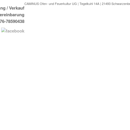
CAMINUS Ofen- und Feuerkultur UG | Tegelkuhl 14A | 21493 Schwarzenb
ng / Verkauf
Vereinbarung
176-78590438