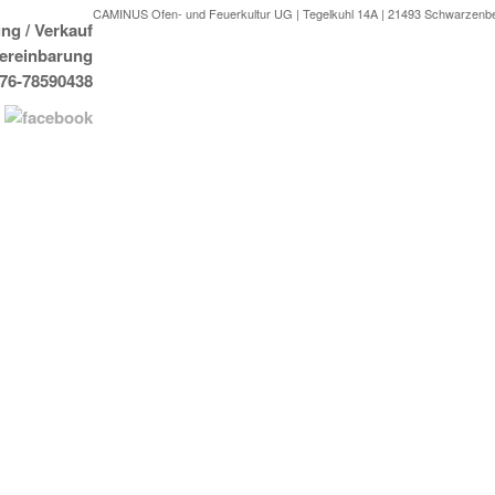
CAMINUS Ofen- und Feuerkultur UG | Tegelkuhl 14A | 21493 Schwarzenb
ng / Verkauf
Vereinbarung
176-78590438