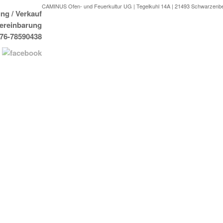
CAMINUS Ofen- und Feuerkultur UG | Tegelkuhl 14A | 21493 Schwarzenb
ng / Verkauf
Vereinbarung
176-78590438