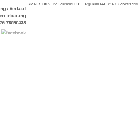
CAMINUS Ofen- und Feuerkultur UG | Tegelkuhl 14A | 21493 Schwarzenb
ng / Verkauf
Vereinbarung
176-78590438