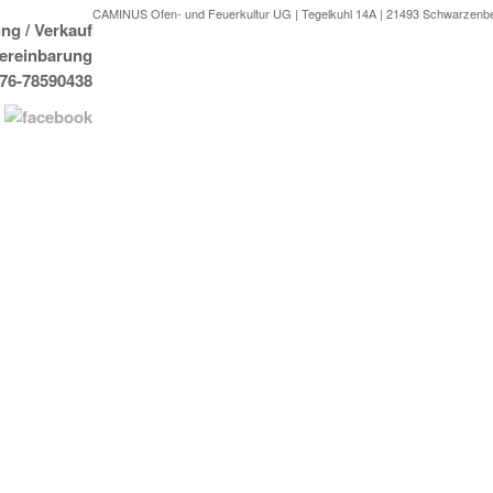
CAMINUS Ofen- und Feuerkultur UG | Tegelkuhl 14A | 21493 Schwarzenb
ng / Verkauf
Vereinbarung
176-78590438