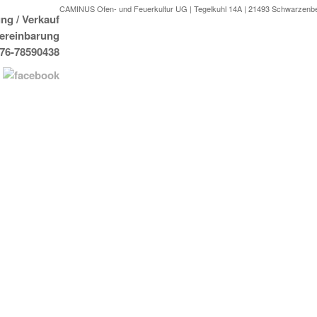
CAMINUS Ofen- und Feuerkultur UG | Tegelkuhl 14A | 21493 Schwarzenb
ng / Verkauf
Vereinbarung
176-78590438