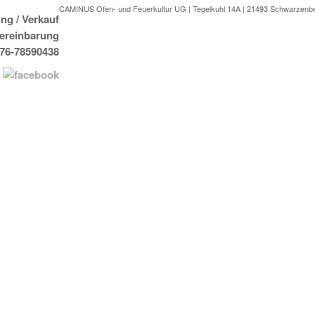
CAMINUS Ofen- und Feuerkultur UG | Tegelkuhl 14A | 21493 Schwarzenb
ng / Verkauf
Vereinbarung
176-78590438