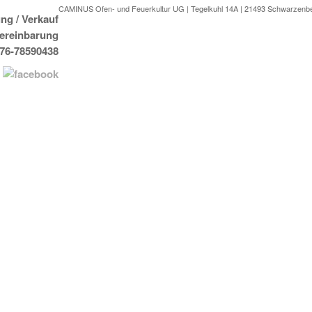
CAMINUS Ofen- und Feuerkultur UG | Tegelkuhl 14A | 21493 Schwarzenb
ng / Verkauf
Vereinbarung
176-78590438